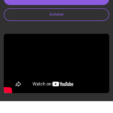
search
Lire Plus>
Acheter
Geonection
Rapprochez les Distances
Psychologiquement
Essai Gratuit