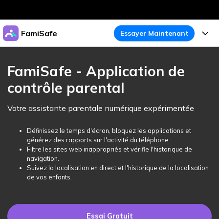
Produits phares
FamiSafe
Essayer Maintenant
Créativité numérique et IA
Business
Produits
Utilité
FamiSafe - Application de
Aperçu
À propos
contrôle parental
Fonctionnalités
Solutions
FamiSafe
Activité de l'Appareil
Actualités
Votre assistante parentale numérique expérimentée
Blog
Protégez la Vie Numérique de Vos Enfants
Sécurité du Contenu
Traceur de Localisation
Boutique
Définissez le temps d'écran, bloquez les applications et
Essai Gratuit
Ressources
générez des rapports sur l'activité du téléphone.
Service de Localisation
Temps d'Écran
Filtre les sites web inappropriés et vérifie l'historique de
Thèmes Phares
Support
Tarifs
navigation.
Suivez la localisation en direct et l'historique de la localisation
Blocage d'Apps
Guide FamiSafe
FamiSafe pour Écoles
de vos enfants.
Télécharger
Essai Gratuit
Suivi d'Activité
Explorer
Gardez Écoles & Parents Connectés
Guide Parental
Essai Gratuit
Essai Gratuit