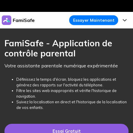
Produits phares
FamiSafe
Essayer Maintenant
Créativité numérique et IA
Business
Produits
Utilité
FamiSafe - Application de
Aperçu
À propos
contrôle parental
Fonctionnalités
Solutions
FamiSafe
Activité de l'Appareil
Actualités
Votre assistante parentale numérique expérimentée
Blog
Protégez la Vie Numérique de Vos Enfants
Sécurité du Contenu
Traceur de Localisation
Boutique
Définissez le temps d'écran, bloquez les applications et
Essai Gratuit
Ressources
générez des rapports sur l'activité du téléphone.
Service de Localisation
Temps d'Écran
Filtre les sites web inappropriés et vérifie l'historique de
Thèmes Phares
Support
Tarifs
navigation.
Suivez la localisation en direct et l'historique de la localisation
Blocage d'Apps
Guide FamiSafe
FamiSafe pour Écoles
de vos enfants.
Télécharger
Essai Gratuit
Suivi d'Activité
Explorer
Gardez Écoles & Parents Connectés
Guide Parental
Essai Gratuit
Essai Gratuit