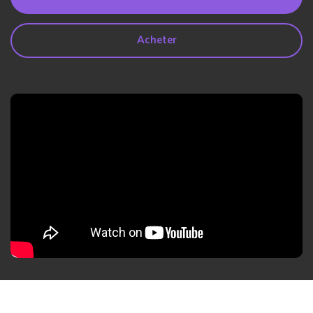
search
Lire Plus>
Acheter
Geonection
Rapprochez les Distances
Psychologiquement
Essai Gratuit