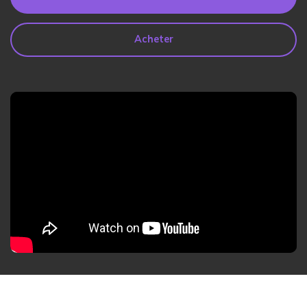
search
Lire Plus>
Acheter
Geonection
Rapprochez les Distances
Psychologiquement
Essai Gratuit