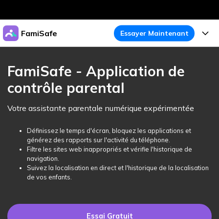
Produits phares
FamiSafe
Essayer Maintenant
Créativité numérique et IA
Business
Produits
Utilité
FamiSafe - Application de
Aperçu
À propos
contrôle parental
Fonctionnalités
Solutions
FamiSafe
Activité de l'Appareil
Actualités
Votre assistante parentale numérique expérimentée
Blog
Protégez la Vie Numérique de Vos Enfants
Sécurité du Contenu
Traceur de Localisation
Boutique
Définissez le temps d'écran, bloquez les applications et
Essai Gratuit
Ressources
générez des rapports sur l'activité du téléphone.
Service de Localisation
Temps d'Écran
Filtre les sites web inappropriés et vérifie l'historique de
Thèmes Phares
Support
Tarifs
navigation.
Suivez la localisation en direct et l'historique de la localisation
Blocage d'Apps
Guide FamiSafe
FamiSafe pour Écoles
de vos enfants.
Télécharger
Essai Gratuit
Suivi d'Activité
Explorer
Gardez Écoles & Parents Connectés
Guide Parental
Essai Gratuit
Essai Gratuit