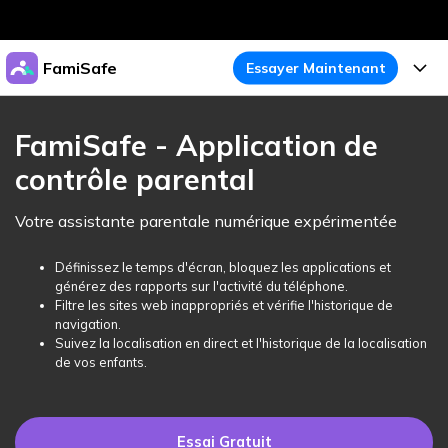
Produits phares
FamiSafe
Essayer Maintenant
Créativité numérique et IA
Business
Produits
Utilité
FamiSafe - Application de
Aperçu
À propos
contrôle parental
Fonctionnalités
Solutions
FamiSafe
Activité de l'Appareil
Actualités
Votre assistante parentale numérique expérimentée
Blog
Protégez la Vie Numérique de Vos Enfants
Sécurité du Contenu
Traceur de Localisation
Boutique
Définissez le temps d'écran, bloquez les applications et
Essai Gratuit
Ressources
générez des rapports sur l'activité du téléphone.
Service de Localisation
Temps d'Écran
Filtre les sites web inappropriés et vérifie l'historique de
Thèmes Phares
Support
Tarifs
navigation.
Suivez la localisation en direct et l'historique de la localisation
Blocage d'Apps
Guide FamiSafe
FamiSafe pour Écoles
de vos enfants.
Télécharger
Essai Gratuit
Suivi d'Activité
Explorer
Gardez Écoles & Parents Connectés
Guide Parental
Essai Gratuit
Essai Gratuit