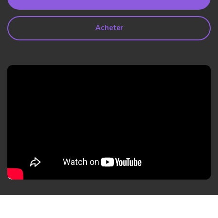
search
Lire Plus>
Acheter
Geonection
Rapprochez les Distances
Psychologiquement
Essai Gratuit