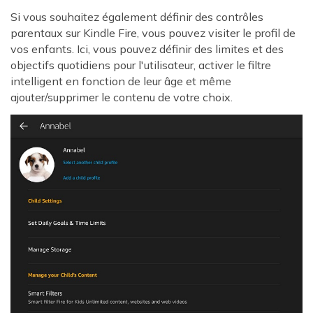
Si vous souhaitez également définir des contrôles
parentaux sur Kindle Fire, vous pouvez visiter le profil de
vos enfants. Ici, vous pouvez définir des limites et des
objectifs quotidiens pour l'utilisateur, activer le filtre
intelligent en fonction de leur âge et même
ajouter/supprimer le contenu de votre choix.