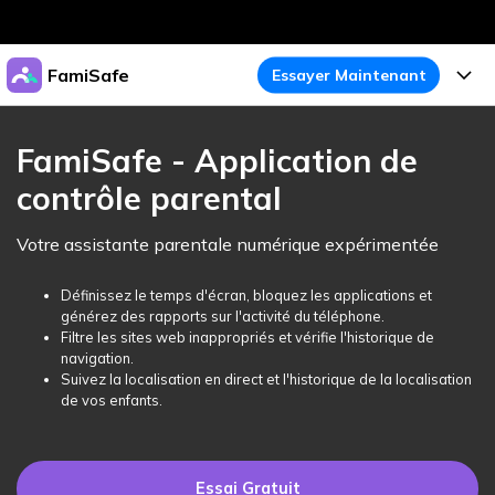
Produits phares
FamiSafe
Essayer Maintenant
Créativité numérique et IA
Business
Produits
Utilité
FamiSafe - Application de
Aperçu
À propos
contrôle parental
Fonctionnalités
Solutions
FamiSafe
Activité de l'Appareil
Actualités
Votre assistante parentale numérique expérimentée
Blog
Protégez la Vie Numérique de Vos Enfants
Sécurité du Contenu
Traceur de Localisation
Boutique
Définissez le temps d'écran, bloquez les applications et
Essai Gratuit
Ressources
générez des rapports sur l'activité du téléphone.
Service de Localisation
Temps d'Écran
Filtre les sites web inappropriés et vérifie l'historique de
Thèmes Phares
Support
Tarifs
navigation.
Suivez la localisation en direct et l'historique de la localisation
Blocage d'Apps
Guide FamiSafe
FamiSafe pour Écoles
de vos enfants.
Télécharger
Essai Gratuit
Suivi d'Activité
Explorer
Gardez Écoles & Parents Connectés
Guide Parental
Essai Gratuit
Essai Gratuit