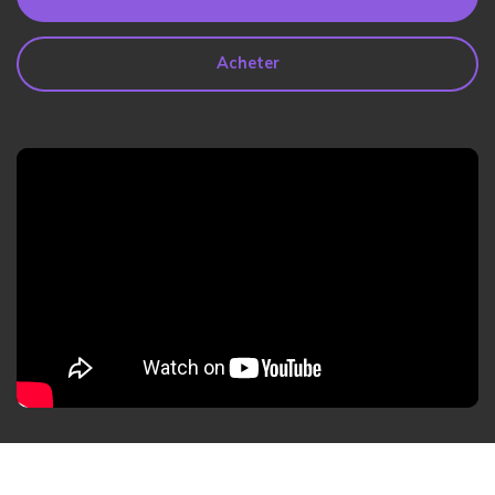
search
Lire Plus>
Acheter
Geonection
Rapprochez les Distances
Psychologiquement
Essai Gratuit