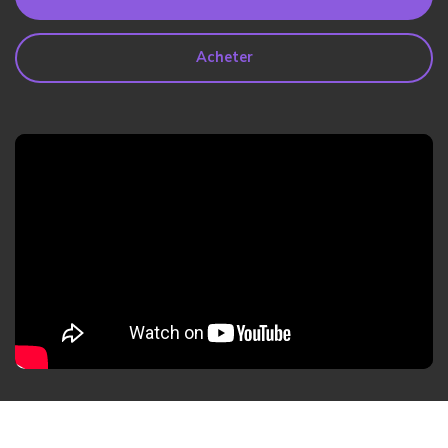
search
Lire Plus>
Acheter
Geonection
Rapprochez les Distances
Psychologiquement
Essai Gratuit