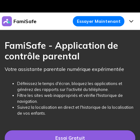
Produits phares
FamiSafe
Essayer Maintenant
Créativité numérique et IA
Business
Produits
Utilité
FamiSafe - Application de
Aperçu
À propos
contrôle parental
Fonctionnalités
Solutions
FamiSafe
Activité de l'Appareil
Actualités
Votre assistante parentale numérique expérimentée
Blog
Protégez la Vie Numérique de Vos Enfants
Sécurité du Contenu
Traceur de Localisation
Boutique
Définissez le temps d'écran, bloquez les applications et
Essai Gratuit
Ressources
générez des rapports sur l'activité du téléphone.
Service de Localisation
Temps d'Écran
Filtre les sites web inappropriés et vérifie l'historique de
Thèmes Phares
Support
Tarifs
navigation.
Suivez la localisation en direct et l'historique de la localisation
Blocage d'Apps
Guide FamiSafe
FamiSafe pour Écoles
de vos enfants.
Télécharger
Essai Gratuit
Suivi d'Activité
Explorer
Gardez Écoles & Parents Connectés
Guide Parental
Essai Gratuit
Essai Gratuit