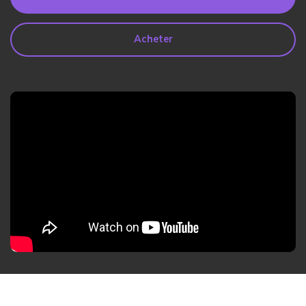
search
Lire Plus>
Acheter
Geonection
Rapprochez les Distances
Psychologiquement
Essai Gratuit