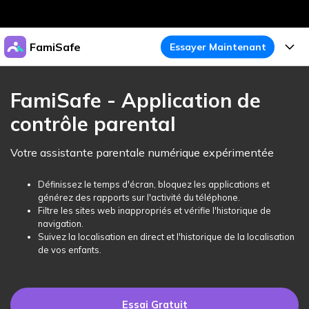
Produits phares
FamiSafe
Essayer Maintenant
Créativité numérique et IA
Business
Produits
Utilité
FamiSafe - Application de
Aperçu
À propos
contrôle parental
Fonctionnalités
Solutions
FamiSafe
Activité de l'Appareil
Actualités
Votre assistante parentale numérique expérimentée
Blog
Protégez la Vie Numérique de Vos Enfants
Sécurité du Contenu
Traceur de Localisation
Boutique
Définissez le temps d'écran, bloquez les applications et
Essai Gratuit
Ressources
générez des rapports sur l'activité du téléphone.
Service de Localisation
Temps d'Écran
Filtre les sites web inappropriés et vérifie l'historique de
Thèmes Phares
Support
Tarifs
navigation.
Suivez la localisation en direct et l'historique de la localisation
Blocage d'Apps
Guide FamiSafe
FamiSafe pour Écoles
de vos enfants.
Télécharger
Essai Gratuit
Suivi d'Activité
Explorer
Gardez Écoles & Parents Connectés
Guide Parental
Essai Gratuit
Essai Gratuit