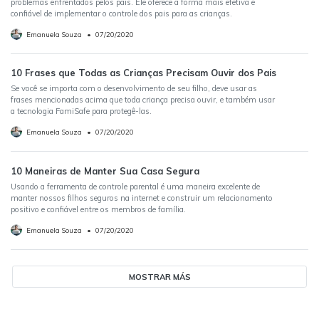
problemas enfrentados pelos pais. Ele oferece a forma mais efetiva e
confiável de implementar o controle dos pais para as crianças.
Emanuela Souza
•
07/20/2020
10 Frases que Todas as Crianças Precisam Ouvir dos Pais
Se você se importa com o desenvolvimento de seu filho, deve usar as
frases mencionadas acima que toda criança precisa ouvir, e também usar
a tecnologia FamiSafe para protegê-las.
Emanuela Souza
•
07/20/2020
10 Maneiras de Manter Sua Casa Segura
Usando a ferramenta de controle parental é uma maneira excelente de
manter nossos filhos seguros na internet e construir um relacionamento
positivo e confiável entre os membros de família.
Emanuela Souza
•
07/20/2020
MOSTRAR MÁS