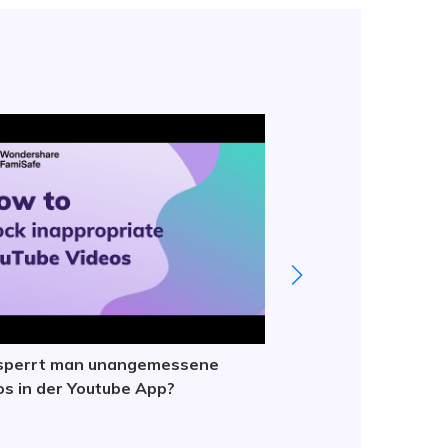
sperrt man unangemessene
Wie überwacht man
os in der Youtube App?
Telefonnutzung un
Bildschirmzeit übe