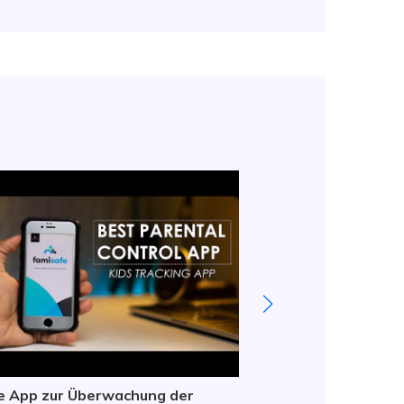
e App zur Überwachung der
FamiSafe Benutzerb