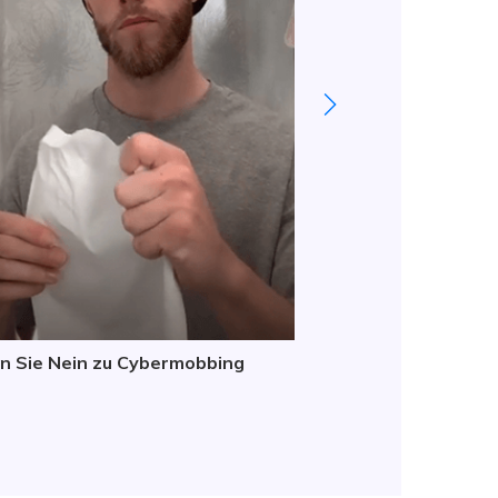
n Sie Nein zu Cybermobbing
Sagen Sie nicht "w