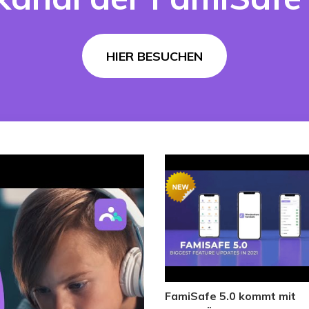
Mehr Anzeigen >
Alle Produkte anzeigen
Animierte Erklärvideo-Macher.
Filmstock
HIER BESUCHEN
Videoeffekte, Musik und mehr.
Alle Produkte anzeigen
FamiSafe 5.0 kommt mit