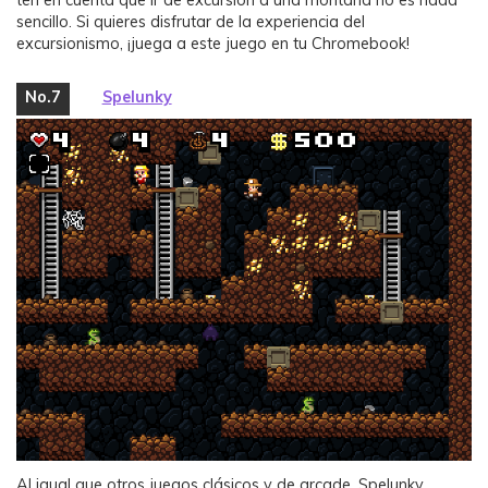
ten en cuenta que ir de excursión a una montaña no es nada
sencillo. Si quieres disfrutar de la experiencia del
excursionismo, ¡juega a este juego en tu Chromebook!
No.7
Spelunky
Al igual que otros juegos clásicos y de arcade, Spelunky