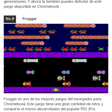
generaciones. Y ahora tú también puedes disfrutar de este
juego disponible en Chromebook.
No.9
Frogger
Frogger es uno de los mejores juegos del navegador para
Chromebook. Este juego tiene una gran cantidad de retos y
comparte el mismo desarrollador del popular PES (Pro