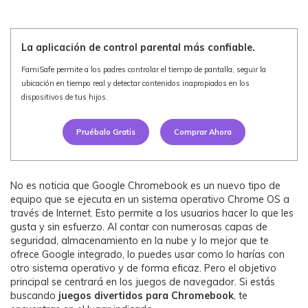
Ver Más >
La aplicación de control parental más confiable.
search
Guía del Usuario
FamiSafe permite a los padres controlar el tiempo de pantalla, seguir la
Ver Más >
ubicación en tiempo real y detectar contenidos inapropiados en los
dispositivos de tus hijos.
Pruébalo Gratis
Comprar Ahora
No es noticia que Google Chromebook es un nuevo tipo de
equipo que se ejecuta en un sistema operativo Chrome OS a
través de Internet. Esto permite a los usuarios hacer lo que les
gusta y sin esfuerzo. Al contar con numerosas capas de
seguridad, almacenamiento en la nube y lo mejor que te
ofrece Google integrado, lo puedes usar como lo harías con
otro sistema operativo y de forma eficaz. Pero el objetivo
principal se centrará en los juegos de navegador. Si estás
buscando
juegos divertidos para Chromebook
, te