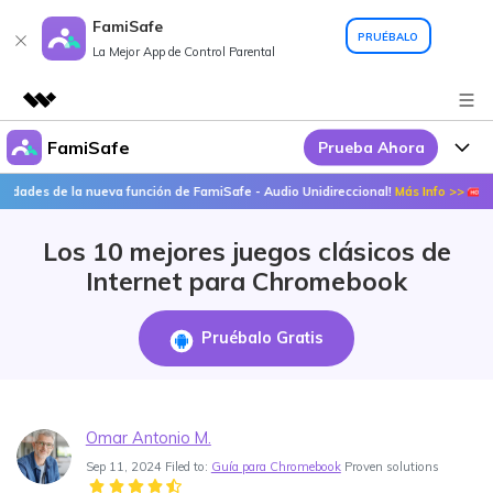
FamiSafe
PRUÉBALO
La Mejor App de Control Parental
FamiSafe
Prueba Ahora
Productos destacados
Creatividad digital con AIGC
e la nueva función de FamiSafe - Audio Unidireccional!
Más Info >>
¡Descub
Por Qué FamiSafe
Empresas
Utilidades
Los 10 mejores juegos clásicos de
Resumen
FamiSafe - Tu Aliado en
Productos
Quiénes somos
Internet para Chromebook
Soluciones
Acciones Interactivas
FamiSafe
Precios
Sala de prensa
Pruébalo Gratis
FamiSafe Edu
Tienda
Recursos
Geonection
Temas Relevantes
Soporte
Precios
Omar Antonio M.
Sep 11, 2024 Filed to:
Guía para Chromebook
Proven solutions
Guías Prácticas
Abre La App