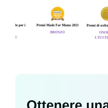
nale per i
Premi Made For Mums 2021
Premi di scelta dell
ri
BRONZO
ONORARE
ORE
L'ECCELLENZ
Ottenere una