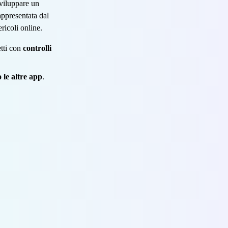
sviluppare un
appresentata dal
ricoli online.
etti con
controlli
 le altre app
.