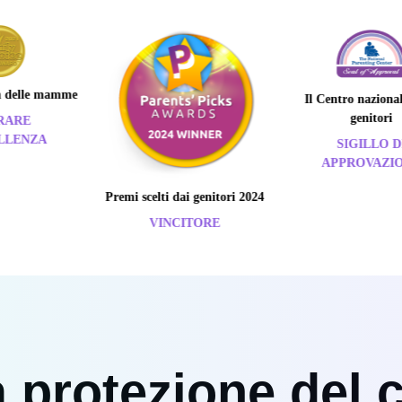
e mamme
Il Centro nazionale per i
genitori
A
SIGILLO DI
APPROVAZIONE
Premi scelti dai genitori 2024
VINCITORE
 protezione del 