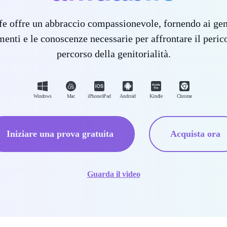
atore animato video maker.
Ripris
e offre un abbraccio compassionevole, fornendo ai geni
stock
Tutti i prodo
menti e le conoscenze necessarie per affrontare il peric
ti video, musica e altro.
percorso della genitorialità.
otti
Windows
Mac
iPhone/iPad
Android
Kindle
Chrome
Iniziare una prova gratuita
Acquista ora
Guarda il video