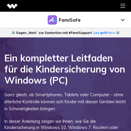
Videokreativität
FamiSafe
Videokreativität
Diagramme & Grafiken
Sagen „Nein“ zur Sextortion mit #FamiSupport
Los geht's!>>
Familie
Filmora
Diagramme & Grafik-Produkte
Intuitive Videobearbeitung.
Warum FamiSafe
PDF Lösungen
Schule
Anleitung
EdrawMax
Ein kompletter Leitfaden
UniConverter
Produkte zu PDF Lösungen
Download
Einfache Diagrammerstellung.
High-Speed-Medienkonvertierung.
Dienstprogramme
Warum FamiSafe für Schule
Preise
für die Kindersicherung von
PDFelement
EdrawMind
DemoCreator
Produkte zu Dienstprogrammen
PDF-Erstellung und -Bearbeitung.
Anleitung
Business
Kollaboratives Mindmapping.
Bildschirmaufzeichnung.
Windows (PC)
Ressource
Recoverit
Document Cloud
Download
PixCut
Verlorene Datenwiederherstellung.
Mockitt
Cloud-basiertes Dokumentenmanagement.
Shop
Themen
Sofortige Hintergrundentfernung.
Schnelle Layouterstellung.
Community
Ganz gleich, ob Smartphones, Tablets oder Computer - ohne
Dr.Fone
Mehr >
elterliche Kontrolle können sich Kinder mit diesen Geräten leicht
Alle Produkte anzeigen
Anireel
Mobile Geräteverwaltung.
Support
EdrawProj
Campaigns
Animierte Erklärvideo-Macher.
in Schwierigkeiten bringen.
Gantt-Diagramm-Werkzeug.
Anmelden
Jetzt Testen
Lernen
FamiSafe
Filmstock
Kindersicherung und Überwachung.
Entdecken
Reviews
Mehr >
In dieser Anleitung zeigen wir Ihnen, wie Sie die
Videoeffekte, Musik und mehr.
Alle Produkte anzeigen
Kindersicherung in Windows 10, Windows 7, Routern oder
MobileTrans
Übersicht