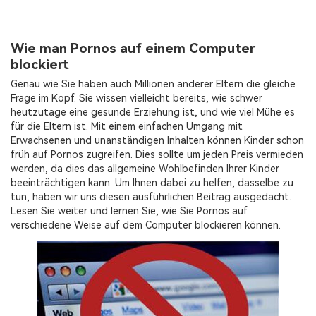
Übersicht
Mobile Datenübertragung.
Alle Produkte anzeigen
Entdecken
PDF Dateien zusammenführen
Repairit
Wie man Pornos auf einem Computer
Video-/Foto-/Datei-Reparatur.
Übersicht
Entdecken
blockiert
PDF-Konverter
Alle Produkte anzeigen
Genau wie Sie haben auch Millionen anderer Eltern die gleiche
Übersicht
UI & UX Vorlagen
PDF-Vorlagen
Frage im Kopf. Sie wissen vielleicht bereits, wie schwer
heutzutage eine gesunde Erziehung ist, und wie viel Mühe es
Video
Diagramm-Vorlagen
für die Eltern ist. Mit einem einfachen Umgang mit
Entdecken
Erwachsenen und unanständigen Inhalten können Kinder schon
Foto
Übersicht
früh auf Pornos zugreifen. Dies sollte um jeden Preis vermieden
werden, da dies das allgemeine Wohlbefinden Ihrer Kinder
Kreativ-Center
beeinträchtigen kann. Um Ihnen dabei zu helfen, dasselbe zu
Foto-Wiederherstellung
tun, haben wir uns diesen ausführlichen Beitrag ausgedacht.
Lesen Sie weiter und lernen Sie, wie Sie Pornos auf
Videoreparatur
verschiedene Weise auf dem Computer blockieren können.
WhatsApp Übertragen
iOS-Update
Standort-Tracker