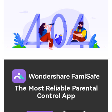
App Blocker
FamiSafe for School
FamiSafe Guide
Download
Sign In
Keep Schools & Parents Connected
Activity Monitor
Explore
Parenting Knowledge
Try It Free
search
Read More>
Geonection
Bridge Distance Unite Psychologically
Try It Free
The Most Reliable Parental
Control App