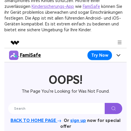
Smartphones Ihres Kindes schützen. Mithilfe einer
zuverlässigen
Kindersicherungs-App
wie
FamiSafe
können Sie
ihr Gerät problemlos überwachen und sogar Einschränkungen
festlegen. Die App ist mit allen führenden Android- und iOS-
Geräten kompatibel. Es ist extrem einfach zu bedienen und
bietet eine sichere Umgebung für Ihre Kinder.
FamiSafe
Try Now
Featured Products
AIGC Digital Creativity
Products
Business
Utility
OOPS!
Overview
Features
About Us
FamiSafe
Solutions
The Page You're Looking for Was Not Found.
Device Activity
Safeguard Your Children's Digital Life
Blog
Newsroom
Content Safety
Try It Free
Location Tracker
Resource
Shop
Location Service
BACK TO HOME PAGE
Or
sign up
now for special
Screen Time
Featured Topics
Pricing
offer
Support