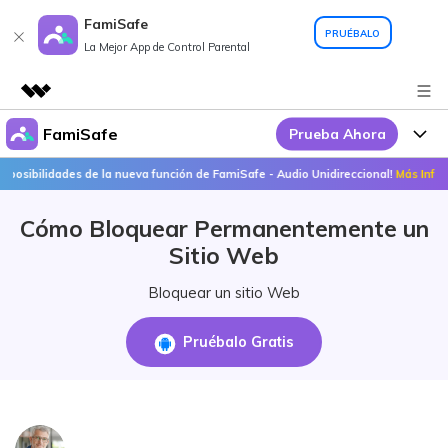
FamiSafe
PRUÉBALO
La Mejor App de Control Parental
FamiSafe
Prueba Ahora
Productos destacados
Creatividad digital con AIGC
lidades de la nueva función de FamiSafe - Audio Unidireccional!
Más Info >>
Por Qué FamiSafe
Empresas
Utilidades
Cómo Bloquear Permanentemente un
Resumen
FamiSafe - Tu Aliado en
Productos
Quiénes somos
Sitio Web
Soluciones
Acciones Interactivas
FamiSafe
Precios
Sala de prensa
Bloquear un sitio Web
FamiSafe Edu
Tienda
Recursos
Pruébalo Gratis
Geonection
Temas Relevantes
Soporte
Precios
Guías Prácticas
Abre La App