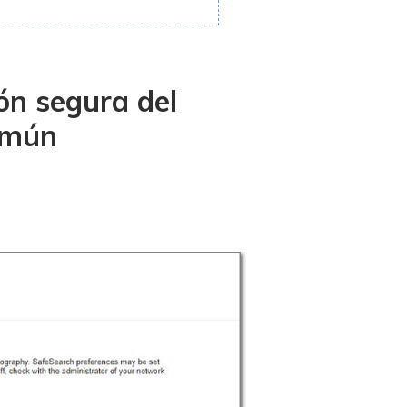
ón segura del
omún