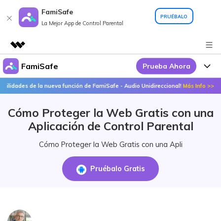
FamiSafe
PRUÉBALO
La Mejor App de Control Parental
FamiSafe
Prueba Ahora
Productos destacados
Creatividad digital con AIGC
s de la nueva función de FamiSafe - Audio Unidireccional!
Más Info >>
¡Desc
Por Qué FamiSafe
Empresas
Utilidades
Cómo Proteger la Web Gratis con una
Resumen
FamiSafe - Tu Aliado en
Productos
Quiénes somos
Aplicación de Control Parental
Soluciones
Acciones Interactivas
FamiSafe
Precios
Sala de prensa
Cómo Proteger la Web Gratis con una Apli
FamiSafe Edu
Tienda
Recursos
Pruébalo Gratis
Geonection
Temas Relevantes
Soporte
Precios
Guías Prácticas
Abre La App