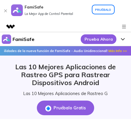
FamiSafe
PRUÉBALO
La Mejor App de Control Parental
FamiSafe
Prueba Ahora
Productos destacados
Creatividad digital con AIGC
s de la nueva función de FamiSafe - Audio Unidireccional!
Más Info >>
¡Des
Por Qué FamiSafe
Empresas
Utilidades
Las 10 Mejores Aplicaciones de
Resumen
FamiSafe - Tu Aliado en
Productos
Quiénes somos
Rastreo GPS para Rastrear
Soluciones
Acciones Interactivas
Dispositivos Android
FamiSafe
Precios
Sala de prensa
Las 10 Mejores Aplicaciones de Rastreo G
FamiSafe Edu
Tienda
Recursos
Pruébalo Gratis
Geonection
Temas Relevantes
Soporte
Precios
Guías Prácticas
Abre La App