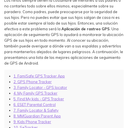
Los niños siempre tienen la costumbre de mentirles a sus padres o
no contarles todo sobre ellos mismos, especialmente sobre su
paradero. Como padres, puede preocuparse por la seguridad de
sus hijos. Pero no puedes evitar que sus hijos salgan de casa ni es
posible estar siempre al lado de sus hijos. Entonces, una solución
efectiva a este problema será la
Aplicación de rastreo GPS
. Una
aplicación de seguimiento GPS lo ayudará a monitorear la ubicación
GPS de sus hijos en todo momento. Al conocer su ubicación,
también puede averiguar a dónde van a sus espaldas y advertirlos
para mantenerlos alejados de lugares peligrosos. A continuación, le
presentamos una lista de las mejores aplicaciones de seguimiento
de GPS de Android.
1. FamiSafe GPS Tracker App
2. GPS Phone Tracker
3. Family Locator - GPS locator
4. My Family GPS Tracker
5. Find My kids - GPS Tracker
6. ESET Parental Control
7. Family Locator & Safety
8. MMGuardian Parent App
9. Kids Phone Tracker
10. SeTracker