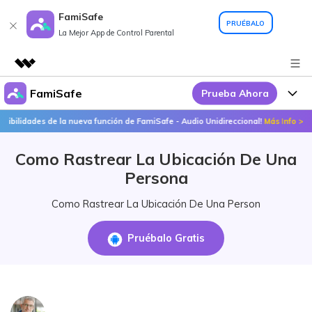
FamiSafe
PRUÉBALO
La Mejor App de Control Parental
FamiSafe
Prueba Ahora
Productos destacados
Creatividad digital con AIGC
lidades de la nueva función de FamiSafe - Audio Unidireccional!
Más Info >>
Por Qué FamiSafe
Empresas
Utilidades
Como Rastrear La Ubicación De Una
Resumen
FamiSafe - Tu Aliado en
Productos
Quiénes somos
Persona
Soluciones
Acciones Interactivas
FamiSafe
Precios
Sala de prensa
Como Rastrear La Ubicación De Una Person
FamiSafe Edu
Tienda
Recursos
Pruébalo Gratis
Geonection
Temas Relevantes
Soporte
Precios
Guías Prácticas
Abre La App