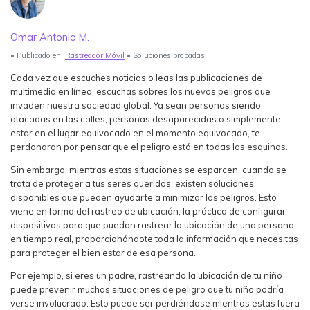
Ver Más >
Omar Antonio M.
search
Guía del Usuario
• Publicado en:
Rastreador Móvil
• Soluciones probadas
Ver Más >
Cada vez que escuches noticias o leas las publicaciones de
multimedia en línea, escuchas sobres los nuevos peligros que
invaden nuestra sociedad global. Ya sean personas siendo
atacadas en las calles, personas desaparecidas o simplemente
estar en el lugar equivocado en el momento equivocado, te
perdonaran por pensar que el peligro está en todas las esquinas.
Sin embargo, mientras estas situaciones se esparcen, cuando se
trata de proteger a tus seres queridos, existen soluciones
disponibles que pueden ayudarte a minimizar los peligros. Esto
viene en forma del rastreo de ubicación; la práctica de configurar
dispositivos para que puedan rastrear la ubicación de una persona
en tiempo real, proporcionándote toda la información que necesitas
para proteger el bien estar de esa persona.
Por ejemplo, si eres un padre, rastreando la ubicación de tu niño
puede prevenir muchas situaciones de peligro que tu niño podría
verse involucrado. Esto puede ser perdiéndose mientras estas fuera