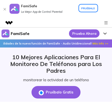
FamiSafe
PRUÉBALO
La Mejor App de Control Parental
FamiSafe
Prueba Ahora
Productos destacados
Creatividad digital con AIGC
es de la nueva función de FamiSafe - Audio Unidireccional!
Más Info >>
¡De
Por Qué FamiSafe
Empresas
Utilidades
10 Mejores Aplicaciones Para El
Resumen
FamiSafe - Tu Aliado en
Productos
Quiénes somos
Monitoreo De Teléfonos para Los
Soluciones
Acciones Interactivas
Padres
FamiSafe
Precios
Sala de prensa
monitorear la actividad de un teléfono
FamiSafe Edu
Tienda
Recursos
Pruébalo Gratis
Geonection
Temas Relevantes
Soporte
Precios
Guías Prácticas
Abre La App