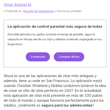
Omar Antonio M.
Ver Más >
• Publicado en:
Revisión de Aplicaciones
• Soluciones probadas
search
Guía del Usuario
La aplicación de control parental más segura de todas
Ver Más >
FamiSafe permite a los padres controlar el tiempo de pantalla, seguir la
ubicación en tiempo real de sus hijos y detectar contenido inapropiado en los
dispositivos.
Comenzar
Comprar Ahora
Skout es una de las aplicaciones de citas más antiguas y
además, tiene su sede en San Francisco. La aplicación nació
cuando Christian Wickland y Nicklas Lindstrom tuvieron la idea
de crear un sitio de citas perfecto en 2007. En la actualidad,
esta aplicación de citas está presente en más de 100 países
de todo el mundo y aunque funciona perfectamente para los
adultos, ¿realmente es
segura para los adolescentes
?