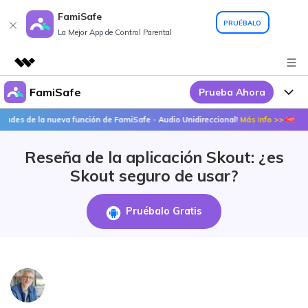
FamiSafe
PRUÉBALO
La Mejor App de Control Parental
FamiSafe
Prueba Ahora
Productos destacados
Creatividad digital con AIGC
e la nueva función de FamiSafe - Audio Unidireccional!
Más Info >>
¡Descub
Por Qué FamiSafe
Empresas
Utilidades
Reseña de la aplicación Skout: ¿es
Resumen
FamiSafe - Tu Aliado en
Productos
Quiénes somos
Skout seguro de usar?
Soluciones
Acciones Interactivas
FamiSafe
Precios
Sala de prensa
Pruébalo Gratis
FamiSafe Edu
Tienda
Recursos
Geonection
Temas Relevantes
Soporte
Precios
Guías Prácticas
Abre La App