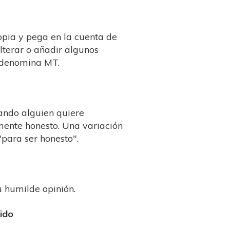
opia y pega en la cuenta de
alterar o añadir algunos
e denomina MT.
uando alguien quiere
ente honesto. Una variación
"para ser honesto".
u humilde opinión.
ido