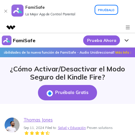
FamiSafe
PRUÉBALO
La Mejor App de Control Parental
FamiSafe
Prueba Ahora
Productos destacados
Creatividad digital con AIGC
dades de la nueva función de FamiSafe - Audio Unidireccional!
Más Info >>
Por Qué FamiSafe
Empresas
Utilidades
¿Cómo Activar/Desactivar el Modo
Resumen
FamiSafe - Tu Aliado en
Productos
Quiénes somos
Seguro del Kindle Fire?
Soluciones
Acciones Interactivas
FamiSafe
Precios
Sala de prensa
Pruébalo Gratis
FamiSafe Edu
Tienda
Recursos
Geonection
Temas Relevantes
Soporte
Precios
Thomas Jones
Sep 11, 2024 Filed to:
Salud y Educación
Proven solutions
Guías Prácticas
Abre La App