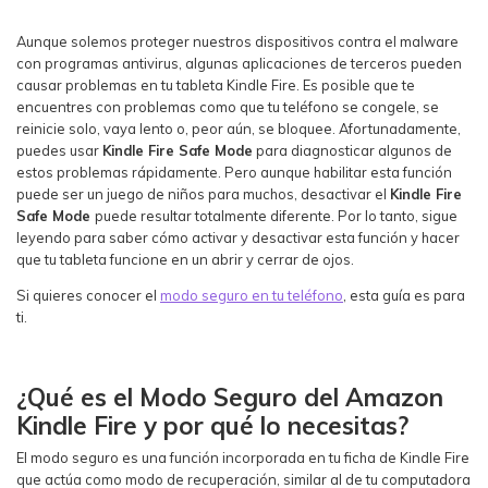
Ver Más >
Aunque solemos proteger nuestros dispositivos contra el malware
con programas antivirus, algunas aplicaciones de terceros pueden
search
Guía del Usuario
causar problemas en tu tableta Kindle Fire. Es posible que te
encuentres con problemas como que tu teléfono se congele, se
Ver Más >
reinicie solo, vaya lento o, peor aún, se bloquee. Afortunadamente,
puedes usar
Kindle Fire Safe Mode
para diagnosticar algunos de
estos problemas rápidamente. Pero aunque habilitar esta función
puede ser un juego de niños para muchos, desactivar el
Kindle Fire
Safe Mode
puede resultar totalmente diferente. Por lo tanto, sigue
leyendo para saber cómo activar y desactivar esta función y hacer
que tu tableta funcione en un abrir y cerrar de ojos.
Si quieres conocer el
modo seguro en tu teléfono
, esta guía es para
ti.
¿Qué es el Modo Seguro del Amazon
Kindle Fire y por qué lo necesitas?
El modo seguro es una función incorporada en tu ficha de Kindle Fire
que actúa como modo de recuperación, similar al de tu computadora