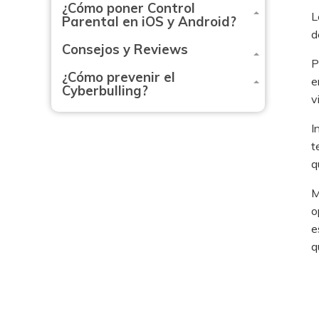
¿Cómo poner Control
L
Parental en iOS y Android?
d
Consejos y Reviews
P
¿Cómo prevenir el
e
Cyberbulling?
v
I
t
q
M
o
e
q