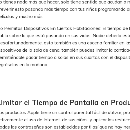
o tienes nada más que hacer, solo tiene sentido que acudan a 
revenir esto pasando más tiempo con tus niños programando días
elículas y mucho más.
o Permitas Dispositivos En Ciertas Habitaciones: El tiempo de l
abla sobre lo que está pasando en sus vidas. Nadie debería es
esafortunadamente, esto también es una escena familiar en las
ispositivos de la sala de cena, también puedes limitar la cantida
ermitiéndole pasar tiempo a solas en sus cuartos con el disposit
egréselos en la mañana.
Limitar el Tiempo de Pantalla en Prod
os productos Apple tiene un control parental fácil de utilizar, p
ctivamente el uso de Internet. de sus niños, y aplicar las restri
odas las contraseñas son establecidas por ti así que no hay ne