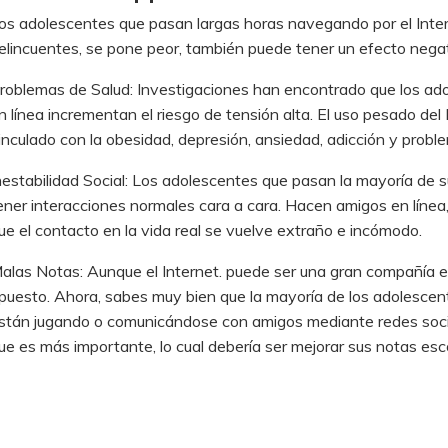
os adolescentes que pasan largas horas navegando por el Intern
elincuentes, se pone peor, también puede tener un efecto negati
roblemas de Salud: Investigaciones han encontrado que los ad
n línea incrementan el riesgo de tensión alta. El uso pesado de
inculado con la obesidad, depresión, ansiedad, adicción y probl
nestabilidad Social: Los adolescentes que pasan la mayoría de s
ener interacciones normales cara a cara. Hacen amigos en líne
ue el contacto en la vida real se vuelve extraño e incómodo.
alas Notas: Aunque el Internet. puede ser una gran compañía e
puesto. Ahora, sabes muy bien que la mayoría de los adolescen
stán jugando o comunicándose con amigos mediante redes socia
ue es más importante, lo cual debería ser mejorar sus notas esc