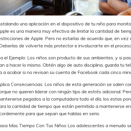
nstalando una aplicación en el dispositivo de tu niño para monito
pple es una manera muy efectiva de limitar la cantidad de tiem
estricciones de Apple. Pero no estarías de acuerdo que, en vez de
Deberías de volverte más protector e involucrarte en el proces
a el Ejemplo: Los niños son producto de sus ambientes, y si pas
an a hacer lo mismo. Obtén algo de auto disciplina, guarda tu te
a a acabar si no revisan su cuenta de Facebook cada cinco min
plica Consecuencias: Los niños de esta generación se salen c
orque no quieren liderar con ningún tipo de estrés adicional. P
antenerse pegados a la computadora todo el día, los estas poni
ara la cantidad de tiempo que están permitido a mantenerse en l
cordemente para que sepan que hablas en serio.
asa Mas Tiempo Con Tus Niños Los adolescentes a menudo se sien