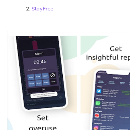
StayFree