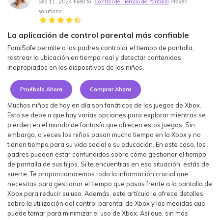
Sep 11, 2024 Filed to:
Control de Tiempo de Pantalla
Proven
Ver Más >
solutions
search
La aplicación de control parental más confiable
Guía del Usuario
FamiSafe permite a los padres controlar el tiempo de pantalla,
Ver Más >
rastrear la ubicación en tiempo real y detectar contenidos
inapropiados en los dispositivos de los niños.
Pruébalo Ahora
Comprar Ahora
Muchos niños de hoy en día son fanáticos de los juegos de Xbox.
Esto se debe a que hay varias opciones para explorar mientras se
pierden en el mundo de fantasía que ofrecen estos juegos. Sin
embargo, a veces los niños pasan mucho tiempo en la Xbox y no
tienen tiempo para su vida social o su educación. En este caso, los
padres pueden estar confundidos sobre cómo gestionar el tiempo
de pantalla de sus hijos. Si te encuentras en esa situación, estás de
suerte. Te proporcionaremos toda la información crucial que
necesitas para gestionar el tiempo que pasas frente a la pantalla de
Xbox para reducir su uso. Además, este artículo le ofrece detalles
sobre la utilización del control parental de Xbox y las medidas que
puede tomar para minimizar el uso de Xbox. Así que, sin más