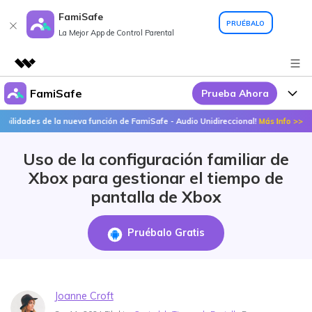
FamiSafe
PRUÉBALO
La Mejor App de Control Parental
FamiSafe
Prueba Ahora
Productos destacados
Creatividad digital con AIGC
s de la nueva función de FamiSafe - Audio Unidireccional!
Más Info >>
¡Des
Por Qué FamiSafe
Empresas
Utilidades
Uso de la configuración familiar de
Resumen
FamiSafe - Tu Aliado en
Productos
Quiénes somos
Xbox para gestionar el tiempo de
Soluciones
Acciones Interactivas
pantalla de Xbox
FamiSafe
Precios
Sala de prensa
FamiSafe Edu
Pruébalo Gratis
Tienda
Recursos
Geonection
Temas Relevantes
Soporte
Precios
Joanne Croft
Guías Prácticas
Abre La App