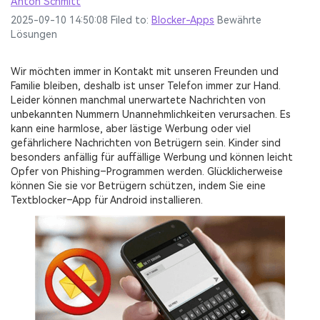
Anton Schmitt
Videoeffekte, Musik und mehr.
Erziehungswissen
MobileTrans
Übersicht
2025-09-10 14:50:08 Filed to:
Blocker-Apps
Bewährte
Mobile Datenübertragung.
Lösungen
Entdecken
Alle Produkte anzeigen
PDF Dateien zusammenführen
Repairit
Mehr Anzeigen >
Übersicht
Video-/Foto-/Datei-Reparatur.
Wir möchten immer in Kontakt mit unseren Freunden und
PDF-Konverter
Entdecken
Familie bleiben, deshalb ist unser Telefon immer zur Hand.
UI & UX Vorlagen
Leider können manchmal unerwartete Nachrichten von
Alle Produkte anzeigen
PDF-Vorlagen
Übersicht
unbekannten Nummern Unannehmlichkeiten verursachen. Es
Diagramm-Vorlagen
kann eine harmlose, aber lästige Werbung oder viel
gefährlichere Nachrichten von Betrügern sein. Kinder sind
Video
Entdecken
besonders anfällig für auffällige Werbung und können leicht
Opfer von Phishing–Programmen werden. Glücklicherweise
Übersicht
Foto
können Sie sie vor Betrügern schützen, indem Sie eine
Textblocker–App für Android installieren.
Foto-Wiederherstellung
Kreativ-Center
Videoreparatur
WhatsApp Übertragen
iOS-Update