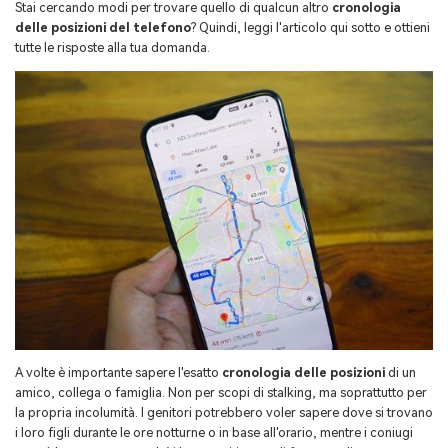
How-To
Spiegatore animato video maker.
Stai cercando modi per trovare quello di qualcun altro
cronologia
Scarica
FamiSafe
delle posizioni del telefono
? Quindi, leggi l'articolo qui sotto e ottieni
Supporto
Controllo parentale e monitoraggio.
Filmstock
Scopri di più >
Esplora
tutte le risposte alla tua domanda.
Effetti video, musica e altro.
Esplora
MobileTrans
Panoramica
ACCEDI
Trasferimento dati mobile.
Manuele d'uso
Panoramica
Tutti i prodotti
Unisci File PDF
Repairit
Scopri di più >
Modelli UI & UX
Ripristino video corrotto.
Esplora
Convertitore PDF
Modelli di Diagramma
Tutti i prodotti
Panoramica
Modelli di PDF
Video
Esplora
Foto
Panoramica
Centro Creativo
Recupero Foto
A volte è importante sapere l'esatto
cronologia delle posizioni
di un
Riparazione Video
amico, collega o famiglia. Non per scopi di stalking, ma soprattutto per
la propria incolumità. I genitori potrebbero voler sapere dove si trovano
Trasferisci Whatsapp
i loro figli durante le ore notturne o in base all'orario, mentre i coniugi