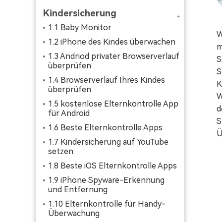
Kindersicherung
1.1 Baby Monitor
W
1.2 iPhone des Kindes überwachen
m
1.3 Andriod privater Browserverlauf
S
überprüfen
S
1.4 Browserverlauf Ihres Kindes
K
überprüfen
W
1.5 kostenlose Elternkontrolle App
d
für Android
S
1.6 Beste Elternkontrolle Apps
Ü
1.7 Kindersicherung auf YouTube
setzen
1.8 Beste iOS Elternkontrolle Apps
1.9 iPhone Spyware-Erkennung
und Entfernung
1.10 Elternkontrolle für Handy-
Überwachung