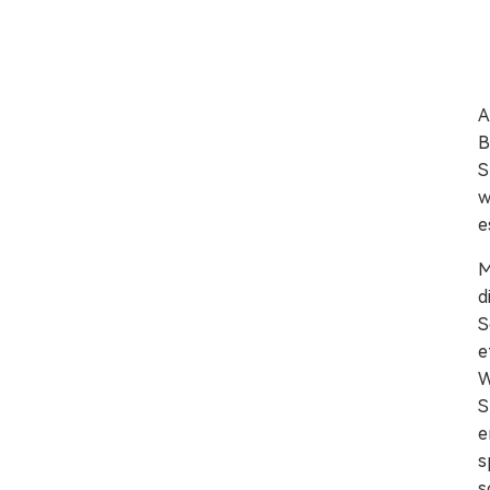
A
B
S
w
e
M
d
S
e
W
S
e
s
s