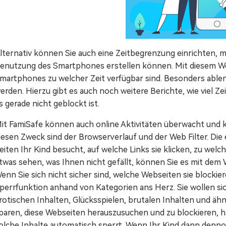
lternativ können Sie auch eine Zeitbegrenzung einrichten, m
enutzung des Smartphones erstellen können. Mit diesem We
martphones zu welcher Zeit verfügbar sind. Besonders abl
erden. Hierzu gibt es auch noch weitere Berichte, wie viel 
s gerade nicht geblockt ist.
it FamiSafe können auch online Aktivitäten überwacht und ko
iesen Zweck sind der Browserverlauf und der Web Filter. Die 
eiten Ihr Kind besucht, auf welche Links sie klicken, zu welch
twas sehen, was Ihnen nicht gefällt, können Sie es mit dem 
enn Sie sich nicht sicher sind, welche Webseiten sie blockie
perrfunktion anhand von Kategorien ans Herz. Sie wollen sic
rotischen Inhalten, Glücksspielen, brutalen Inhalten und äh
paren, diese Webseiten herauszusuchen und zu blockieren, ha
olche Inhalte automatisch sperrt. Wenn Ihr Kind dann denno