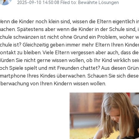
Mehr Anzeigen >
Alle Produkte anzeigen
2025-09-10 14:50:08 Filed to:
Bewährte Lösungen
Animierte Erklärvideo-Macher.
Filmstock
enn die Kinder noch klein sind, wissen die Eltern eigentlich 
Videoeffekte, Musik und mehr.
achen. Spätestens aber wenn die Kinder in der Schule sind, i
chule schwänzen ist nicht ohne Grund ein Problem, woher wol
Alle Produkte anzeigen
chule ist? Gleichzeitig geben immer mehr Eltern Ihren Kind
ontakt zu bleiben. Viele Eltern vergessen aber auch, dass 
ürden Sie nicht gerne wissen wollen, ob Ihr Kind wirklich se
och Spiele spielt und mit Freunden chattet? Aus diesen Grün
martphone Ihres Kindes überwachen. Schauen Sie sich diesen
berwachung von Ihren Kindern wissen wollen.