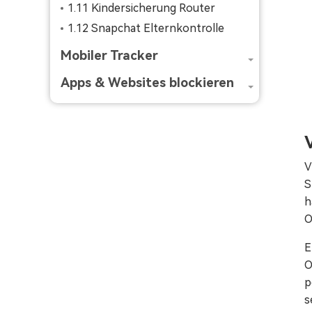
1.11 Kindersicherung Router
1.12 Snapchat Elternkontrolle
Mobiler Tracker
Apps & Websites blockieren
V
S
h
O
E
O
p
s