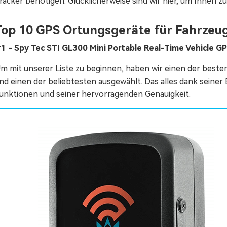
racker benötigen. Glücklicherweise sind wir hier, um Ihnen zu
Top 10 GPS Ortungsgeräte für Fahrzeu
1 - Spy Tec STI GL300 Mini Portable Real-Time Vehicle GP
m mit unserer Liste zu beginnen, haben wir einen der best
nd einen der beliebtesten ausgewählt. Das alles dank seiner 
unktionen und seiner hervorragenden Genauigkeit.