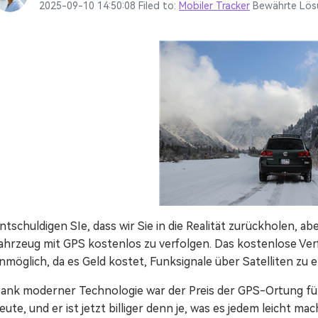
Mehr Anzeigen >
Alle Produkte anzeigen
2025-09-10 14:50:08 Filed to:
Mobiler Tracker
Bewährte Lös
Animierte Erklärvideo-Macher.
Filmstock
Videoeffekte, Musik und mehr.
Alle Produkte anzeigen
ntschuldigen SIe, dass wir Sie in die Realität zurückholen, abe
ahrzeug mit GPS kostenlos zu verfolgen. Das kostenlose Verf
nmöglich, da es Geld kostet, Funksignale über Satelliten zu
ank moderner Technologie war der Preis der GPS-Ortung für
eute, und er ist jetzt billiger denn je, was es jedem leicht ma