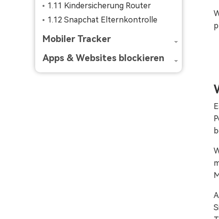
1.11 Kindersicherung Router
W
1.12 Snapchat Elternkontrolle
p
Mobiler Tracker
Apps & Websites blockieren
E
P
b
W
m
M
A
S