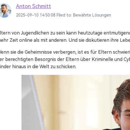
Mehr Anzeigen >
Alle Produkte anzeigen
Animierte Erklärvideo-Macher.
Anton Schmitt
2025-09-10 14:50:08 Filed to:
Bewährte Lösungen
Filmstock
Videoeffekte, Musik und mehr.
ltern von Jugendlichen zu sein kann heutzutage entmutigend s
ehr Zeit online als mit anderen. Und sie diskutieren ihre Le
Alle Produkte anzeigen
enn sie die Geheimnisse verbergen, ist es für Eltern schwier
er berechtigten Besorgnis der Eltern über Kriminelle und Cy
inder hinaus in die Welt zu schicken.