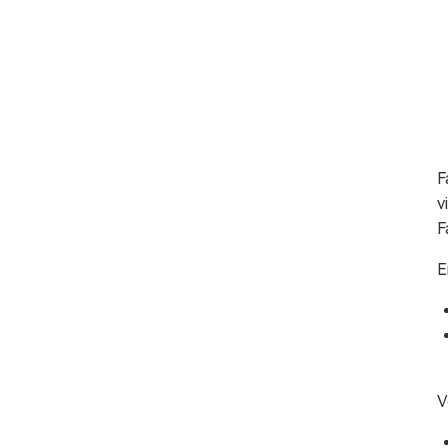
F
v
F
E
V