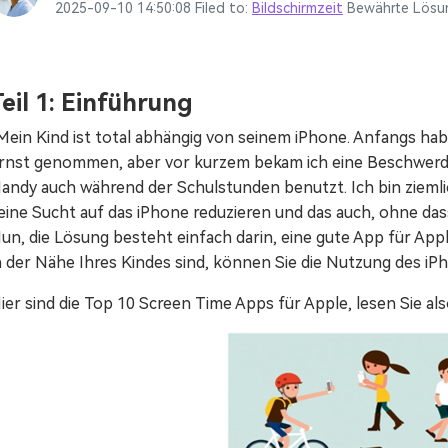
Mehr Anzeigen >
Alle Produkte anzeigen
2025-09-10 14:50:08 Filed to:
Bildschirmzeit
Bewährte Lösu
Animierte Erklärvideo-Macher.
Filmstock
Videoeffekte, Musik und mehr.
Teil 1: Einführung
Mein Kind ist total abhängig von seinem iPhone. Anfangs habe
Alle Produkte anzeigen
rnst genommen, aber vor kurzem bekam ich eine Beschwerde 
andy auch während der Schulstunden benutzt. Ich bin ziemli
eine Sucht auf das iPhone reduzieren und das auch, ohne da
un, die Lösung besteht einfach darin, eine gute App für Ap
n der Nähe Ihres Kindes sind, können Sie die Nutzung des i
ier sind die Top 10 Screen Time Apps für Apple, lesen Sie als