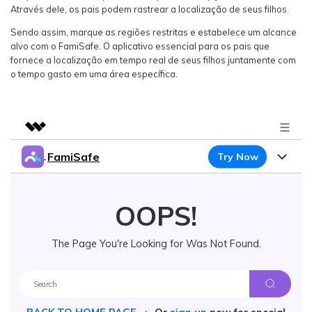
Através dele, os pais podem rastrear a localização de seus filhos.
Sendo assim, marque as regiões restritas e estabelece um alcance
alvo com o FamiSafe. O aplicativo essencial para os pais que
fornece a localização em tempo real de seus filhos juntamente com
o tempo gasto em uma área específica.
FamiSafe
Try Now
Featured Products
AIGC Digital Creativity
Products
Business
Utility
OOPS!
Overview
Features
About Us
FamiSafe
Solutions
The Page You're Looking for Was Not Found.
Device Activity
Safeguard Your Children's Digital Life
Blog
Newsroom
Content Safety
Try It Free
Location Tracker
Resource
Shop
Location Service