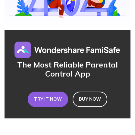
Read More>
Geonection
Bridge Distance Unite Psychologically
Try It Free
The Most Reliable Parental
Control App
TRY IT NOW
BUY NOW