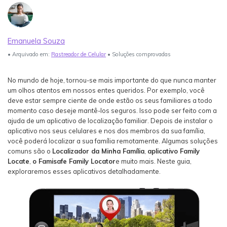
Login
Teste Agora
Veja Mais >
Guia do usuário
search
Emanuela Souza
Veja Mais >
• Arquivado em:
Rastreador de Celular
• Soluções comprovadas
No mundo de hoje, tornou-se mais importante do que nunca manter
um olhos atentos em nossos entes queridos. Por exemplo, você
deve estar sempre ciente de onde estão os seus familiares a todo
momento caso deseje mantê-los seguros. Isso pode ser feito com a
ajuda de um aplicativo de localização familiar. Depois de instalar o
aplicativo nos seus celulares e nos dos membros da sua família,
você poderá localizar a sua família remotamente. Algumas soluções
comuns são o
Localizador da Minha Família
,
aplicativo Family
Locate
,
o Famisafe Family Locator
e muito mais. Neste guia,
exploraremos esses aplicativos detalhadamente.