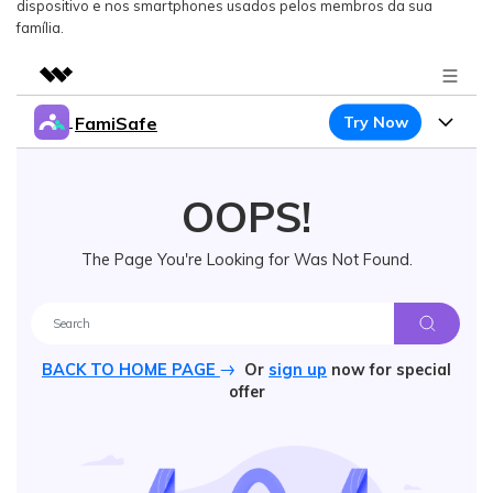
dispositivo e nos smartphones usados pelos membros da sua
família.
FamiSafe
Try Now
Featured Products
AIGC Digital Creativity
Products
Business
Utility
OOPS!
Overview
Features
About Us
FamiSafe
Solutions
The Page You're Looking for Was Not Found.
Device Activity
Safeguard Your Children's Digital Life
Blog
Newsroom
Content Safety
Try It Free
Location Tracker
Resource
Shop
Location Service
BACK TO HOME PAGE
Or
sign up
now for special
Screen Time
Featured Topics
Pricing
offer
Support
App Blocker
FamiSafe for School
FamiSafe Guide
Download
Sign In
Keep Schools & Parents Connected
Activity Monitor
Explore