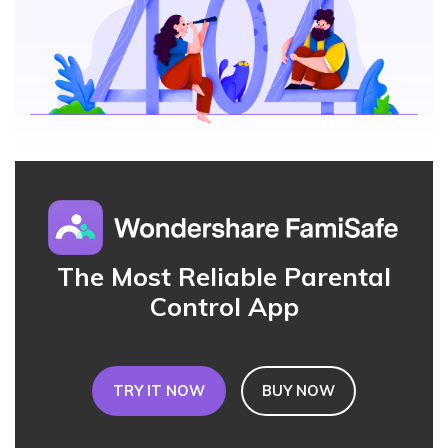
Parenting Knowledge
Try It Free
search
Read More>
Geonection
Bridge Distance Unite Psychologically
Try It Free
The Most Reliable Parental
Control App
TRY IT NOW
BUY NOW