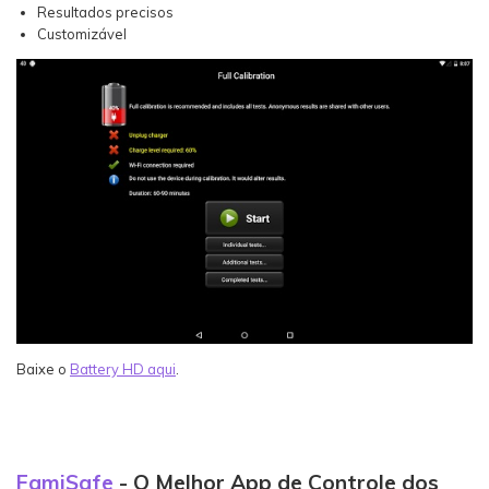
Resultados precisos
Customizável
Baixe o
Battery HD aqui
.
FamiSafe
- O Melhor App de Controle dos