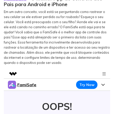
Pais para Android e iPhone
Em um outro conceito, você está se perguntando como rastrear o
seu celular se ele estiver perdido ou for roubado? Esqueça o seu
celular. Você está preocupado com o seu filho? Aonde ele vai e se
ele está caindo no caminho errado? O FamiSafe está aqui para te
ajudar! Você sabia que o FamiSafe é o melhor app de controle dos
pais? Esse app está almejando ser o primeiro da lista com suas
funções. Essa ferramenta foi incrivelmente desenvolvida para
rastrear a localização de um dispositivo e ter acesso ao seu registro
de chamadas. Além disso, ele permite que você bloqueie conteúdos
da internet e configure limites de tempo de uso, determinando
quando o dispositivo pode ser usado.
FamiSafe
Try Now
Featured Products
AIGC Digital Creativity
Products
Business
Utility
OOPS!
Overview
Features
About Us
FamiSafe