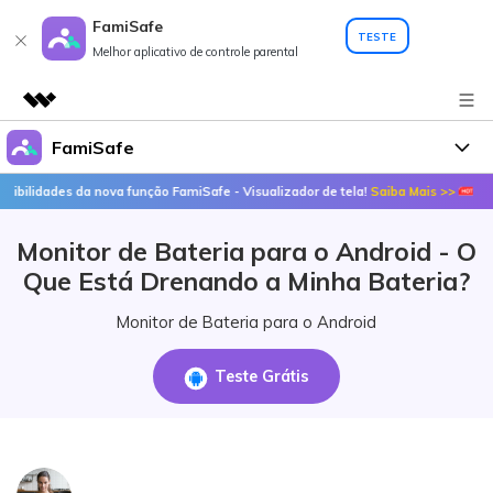
FamiSafe
TESTE
Melhor aplicativo de controle parental
FamiSafe
Produtos em destaque
Criatividade digital com IA generativa
 da nova função FamiSafe - Visualizador de tela!
Saiba Mais >>
Descubra 
Por que o FamiSafe
Negócios
Utilitários
Monitor de Bateria para o Android - O
Visão geral
FamiSafe - Seu aliado em
Produtos
Sobre nós
Que Está Drenando a Minha Bateria?
Soluções
Ações
FamiSafe
Preços
Sala de imprensa
Monitor de Bateria para o Android
FamiSafe Edu
Loja
Recursos
Teste Grátis
Geonection
Tópicos em destaque
Suporte
Download
Guias Práticos