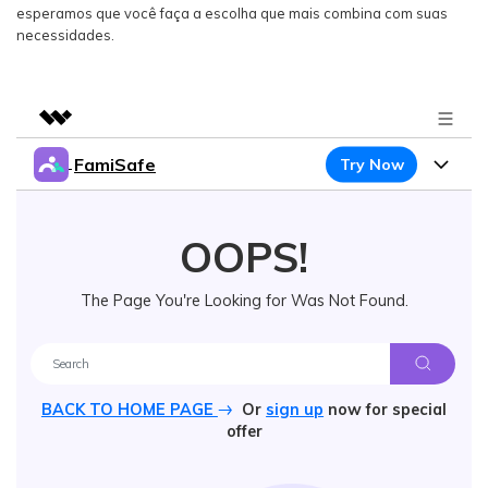
esperamos que você faça a escolha que mais combina com suas
necessidades.
FamiSafe
Try Now
Featured Products
AIGC Digital Creativity
Products
Business
Utility
OOPS!
Overview
Features
About Us
FamiSafe
Solutions
The Page You're Looking for Was Not Found.
Device Activity
Safeguard Your Children's Digital Life
Blog
Newsroom
Content Safety
Try It Free
Location Tracker
Resource
Shop
Location Service
BACK TO HOME PAGE
Or
sign up
now for special
Screen Time
Featured Topics
Pricing
offer
Support
App Blocker
FamiSafe for School
FamiSafe Guide