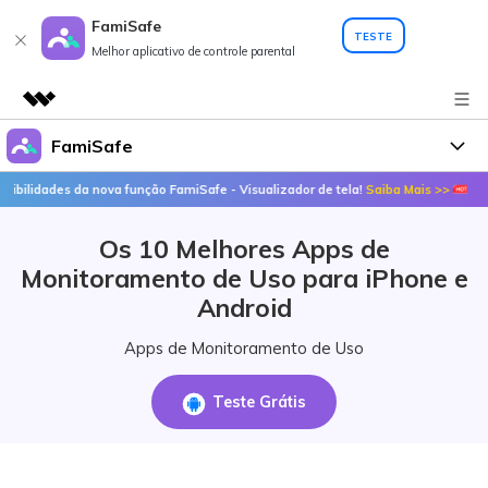
FamiSafe
TESTE
Melhor aplicativo de controle parental
FamiSafe
Produtos em destaque
Criatividade digital com IA generativa
 da nova função FamiSafe - Visualizador de tela!
Saiba Mais >>
Descubra a
Por que o FamiSafe
Negócios
Utilitários
Os 10 Melhores Apps de
Visão geral
FamiSafe - Seu aliado em
Produtos
Sobre nós
Monitoramento de Uso para iPhone e
Soluções
Ações
Android
FamiSafe
Preços
Sala de imprensa
Apps de Monitoramento de Uso
FamiSafe Edu
Loja
Recursos
Teste Grátis
Geonection
Tópicos em destaque
Suporte
Download
Guias Práticos