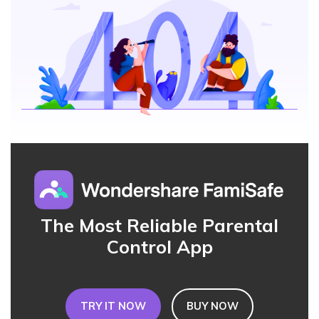
Download
Sign In
Keep Schools & Parents Connected
Activity Monitor
Explore
Parenting Knowledge
Try It Free
search
Read More>
Geonection
Bridge Distance Unite Psychologically
Try It Free
The Most Reliable Parental
Control App
TRY IT NOW
BUY NOW