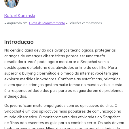
Login
Teste Agora
Veja Mais >
Rafael Kaminski
Guia do usuário
search
• Arquivado em:
Dicas de Monitoramento
• Soluções comprovadas
Veja Mais >
Introdução
No cenário atual devido aos avanços tecnológicos, proteger as
crianças de ameaças cibernéticas parece ser uma tarefa
desafiadora. Você pode agora monitorar o Snapchat sem o
desbloqueio de telefone das atividades online do seu filho. Para
superar o bullying cibernético e o medo da internet você tem que
explorar medidas inovadoras. Conforme as estatísticas, relatórios
dizem que as crianças gastam muito tempo no mundo virtual e esta
é a responsabilidade dos pais para os resguardarem de problemas
indesejados.
Os jovens ficam muito empolgados com os aplicativos de chat. O
Snapchat é um dos aplicativos mais populares de comunicação no
mundo cibernético. O monitoramento das atividades do Snapchat
de filhos adolescentes os guia para o caminho certo. Os pais devem
tentar prevenir os seus filhos de se envolverem nas atividades da