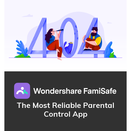
App Blocker
FamiSafe for School
FamiSafe Guide
Download
Sign In
Keep Schools & Parents Connected
Activity Monitor
Explore
Parenting Knowledge
Try It Free
search
Read More>
Geonection
Bridge Distance Unite Psychologically
Try It Free
The Most Reliable Parental
Control App