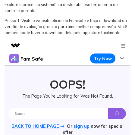
Explore o processo sistemática desta fabulosa ferramenta de
controle parental
Passo 1: Visite o website oficial do Famisafe e faça o download da
versão de avaliação gratuita para uma melhor compreensão. Você
também pode fazer o download dele pela app store facilmente.
FamiSafe
Try Now
Featured Products
AIGC Digital Creativity
Products
Business
Utility
OOPS!
Overview
Features
About Us
FamiSafe
Solutions
The Page You're Looking for Was Not Found.
Device Activity
Safeguard Your Children's Digital Life
Blog
Newsroom
Content Safety
Try It Free
Location Tracker
Resource
Shop
Location Service
BACK TO HOME PAGE
Or
sign up
now for special
Screen Time
Featured Topics
Pricing
offer
Support