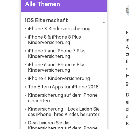
Alle Themen
iOS Elternschaft
iPhone X Kinderversicherung
E
iPhone 8 & iPhone 8 Plus
i
Kinderversicherung
A
iPhone 7 and iPhone 7 Plus
z
Kinderversicherung
E
iPhone 6 and iPhone 6 Plus
e
Kinderversicherung
M
iPhone 4 Kinderversicherung
g
Top Eltern Apps für iPhone 2018
D
Kindersicherung auf dem iPhone
einrichten
e
Kindersicherung - Lock Laden Sie
d
das iPhone Ihres Kindes herunter
e
Deaktivieren Sie die
K
Kindersicherung auf dem iPhone