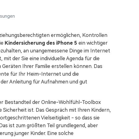
Video-/Foto-/Datei-Reparatur.
ösungen
Alle Produkte anzeigen
rziehungsberechtigten ermöglichen, Kontrollen
die
Kindersicherung des iPhone 5
ein wichtiger
abzuhalten, an unangemessene Dinge im Internet
it der Sie eine individuelle Agenda für die
 Geräten Ihrer Familie erstellen können. Das
nte für Ihr Heim-Internet und die
ch der Anleitung für Aufnahmen und gut
ger Bestandteil der Online-Wohlfühl-Toolbox
e Sicherheit ist. Das Gespräch mit Ihren Kindern,
rtgeschrittenen Vielseitigkeit - so dass sie
Das ist zum größten Teil grundlegend, aber
erung junger Kinder. Eine solche