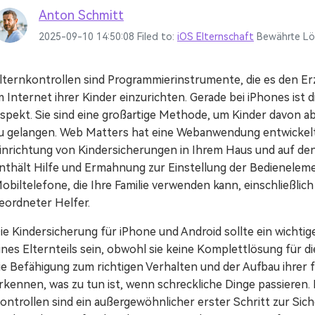
Mehr Anzeigen >
Alle Produkte anzeigen
Animierte Erklärvideo-Macher.
Anton Schmitt
2025-09-10 14:50:08 Filed to:
iOS Elternschaft
Bewährte L
Filmstock
Videoeffekte, Musik und mehr.
lternkontrollen sind Programmierinstrumente, die es den E
m Internet ihrer Kinder einzurichten. Gerade bei iPhones ist 
Alle Produkte anzeigen
spekt. Sie sind eine großartige Methode, um Kinder davon 
u gelangen. Web Matters hat eine Webanwendung entwickelt, m
inrichtung von Kindersicherungen in Ihrem Haus und auf den
nthält Hilfe und Ermahnung zur Einstellung der Bedieneleme
obiltelefone, die Ihre Familie verwenden kann, einschließli
eordneter Helfer.
ie Kindersicherung für iPhone und Android sollte ein wichti
ines Elternteils sein, obwohl sie keine Komplettlösung für di
ie Befähigung zum richtigen Verhalten und der Aufbau ihrer fo
rkennen, was zu tun ist, wenn schreckliche Dinge passieren. 
ontrollen sind ein außergewöhnlicher erster Schritt zur Sich