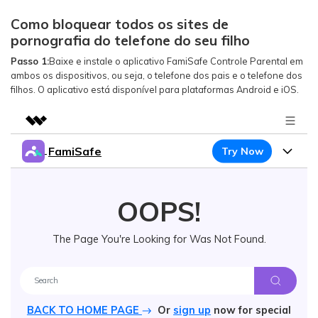
Como bloquear todos os sites de
pornografia do telefone do seu filho
Passo 1:
Baixe e instale o aplicativo FamiSafe Controle Parental em
ambos os dispositivos, ou seja, o telefone dos pais e o telefone dos
filhos. O aplicativo está disponível para plataformas Android e iOS.
FamiSafe
Try Now
Featured Products
AIGC Digital Creativity
Products
Business
Utility
OOPS!
Overview
Features
About Us
FamiSafe
Solutions
The Page You're Looking for Was Not Found.
Device Activity
Safeguard Your Children's Digital Life
Blog
Newsroom
Content Safety
Try It Free
Location Tracker
Resource
Shop
Location Service
BACK TO HOME PAGE
Or
sign up
now for special
Screen Time