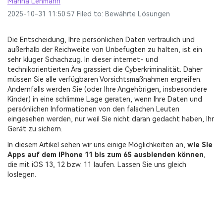
Marina Lehmann
Videoeffekte, Musik und mehr.
Erziehungswissen
MobileTrans
Übersicht
2025-10-31 11:50:57 Filed to:
Bewährte Lösungen
Mobile Datenübertragung.
Entdecken
Alle Produkte anzeigen
PDF Dateien zusammenführen
Repairit
Mehr Anzeigen >
Die Entscheidung, Ihre persönlichen Daten vertraulich und
Übersicht
Video-/Foto-/Datei-Reparatur.
außerhalb der Reichweite von Unbefugten zu halten, ist ein
PDF-Konverter
Entdecken
sehr kluger Schachzug. In dieser internet- und
UI & UX Vorlagen
technikorientierten Ära grassiert die Cyberkriminalität. Daher
Alle Produkte anzeigen
PDF-Vorlagen
Übersicht
müssen Sie alle verfügbaren Vorsichtsmaßnahmen ergreifen.
Diagramm-Vorlagen
Andernfalls werden Sie (oder Ihre Angehörigen, insbesondere
Kinder) in eine schlimme Lage geraten, wenn Ihre Daten und
Video
Entdecken
persönlichen Informationen von den falschen Leuten
eingesehen werden, nur weil Sie nicht daran gedacht haben, Ihr
Übersicht
Foto
Gerät zu sichern.
Foto-Wiederherstellung
In diesem Artikel sehen wir uns einige Möglichkeiten an,
wie Sie
Kreativ-Center
Apps auf dem iPhone 11 bis zum 6S ausblenden können
,
die mit iOS 13, 12 bzw. 11 laufen. Lassen Sie uns gleich
Videoreparatur
loslegen.
WhatsApp Übertragen
iOS-Update